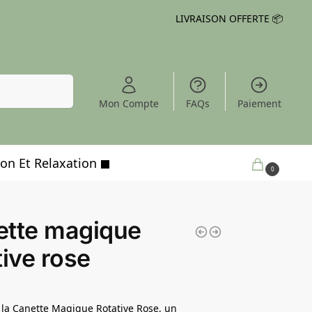
LIVRAISON OFFERTE 📦
Recherche
Mon Compte
FAQs
Paiement
on Et Relaxation
0,00
€
0
ette magique
tive rose
la Canette Magique Rotative Rose, un