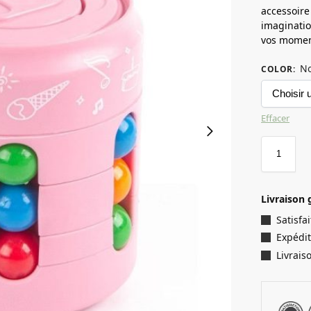
accessoire
imaginatio
vos moment
No
COLOR
:
Effacer
Livraison 
Satisf
Expédit
Livrais