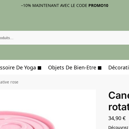
–10%
MAINTENANT AVEC LE CODE
PROMO10
ssoire De Yoga
Objets De Bien-Etre
Décorati
ative rose
Can
rota
34,90
€
Découvrez 