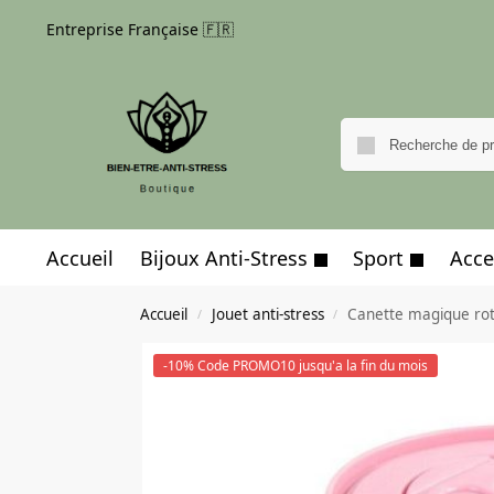
Entreprise Française 🇫🇷
Accueil
Bijoux Anti-Stress
Sport
Acce
Accueil
Jouet anti-stress
Canette magique rot
/
/
-10% Code PROMO10 jusqu'a la fin du mois