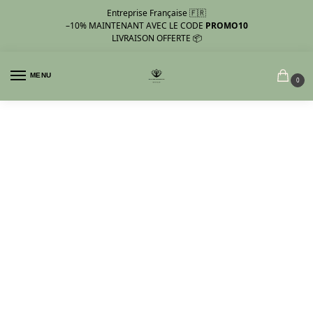
Entreprise Française 🇫🇷
–10%
MAINTENANT AVEC LE CODE
PROMO10
LIVRAISON OFFERTE 📦
MENU
0
FAQs
Notre équipe est toujours là pour
vous aider.