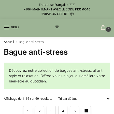
Entreprise Française 🇫🇷
–10%
MAINTENANT AVEC LE CODE
PROMO10
LIVRAISON OFFERTE 📦
MENU
0
Accueil
Bague anti-stress
/
Bague anti-stress
Découvrez notre collection de bagues anti-stress, alliant
style et relaxation. Offrez-vous un bijou qui améliore votre
bien-être au quotidien.
Affichage de 1–16 sur 69 résultats
1
2
3
4
5