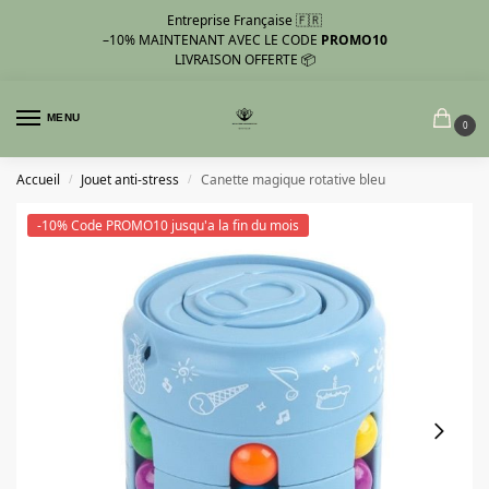
Entreprise Française 🇫🇷
–10%
MAINTENANT AVEC LE CODE
PROMO10
LIVRAISON OFFERTE 📦
MENU
0
Accueil
Jouet anti-stress
Canette magique rotative bleu
/
/
-10% Code PROMO10 jusqu'a la fin du mois