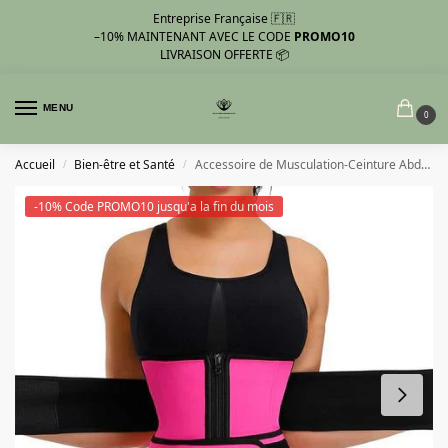
Entreprise Française 🇫🇷
–10%
MAINTENANT AVEC LE CODE
PROMO10
LIVRAISON OFFERTE 📦
MENU
0
Accueil
Bien-être et Santé
Accessoire de Musculation-Ceinture Abdominale Femme
/
/
-10% Code PROMO10 jusqu'a la fin du mois