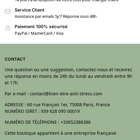
Service Client
Assistance par emails 5j/7 Réponse sous 48h
Paiement 100% sécurisé
PayPal / MasterCard / Visa
CONTACT
Une question ou une suggestion, contactez-nous et recevrez
une réponse en moins de 24h du lundi au vendredi entre 9h
et 17h
Par e-mail : contact@bien-etre-anti-stress.com
ADRESSE : 60 rue François 1er, 75008 Paris, France
NUMÉRO SIRET : 939 628 095 00019
NUMÉRO DE TÉLÉPHONE : +33652388386
Cette boutique appartient à une entreprise française