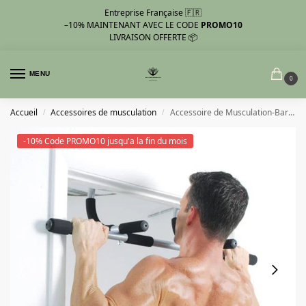
Entreprise Française 🇫🇷
–10%
MAINTENANT AVEC LE CODE
PROMO10
LIVRAISON OFFERTE 📦
MENU
0
Accueil
Accessoires de musculation
Accessoire de Musculation-Barre de Traction
/
/
-10% Code PROMO10 jusqu'a la fin du mois