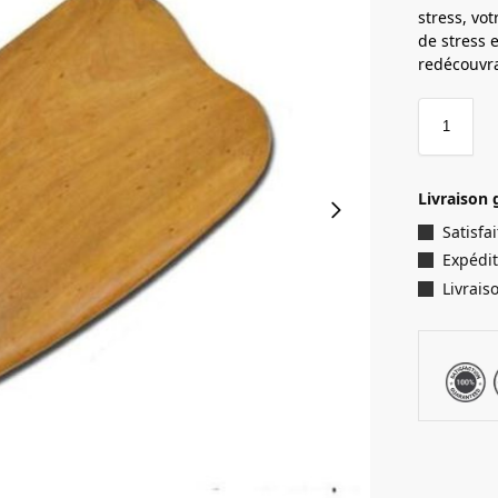
stress, vo
de stress 
redécouvra
Livraison 
Satisf
Expédit
Livrais