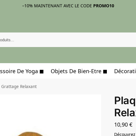
–10%
MAINTENANT AVEC LE CODE
PROMO10
ssoire De Yoga
Objets De Bien-Etre
Décorati
 Grattage Relaxant
Plaq
Rela
10,90
€
Découvrez 