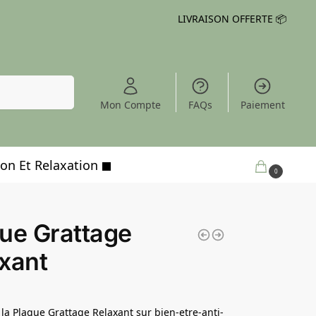
LIVRAISON OFFERTE 📦
Recherche
Mon Compte
FAQs
Paiement
on Et Relaxation
0,00
€
0
ue Grattage
xant
la Plaque Grattage Relaxant sur bien-etre-anti-