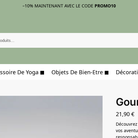
–10%
MAINTENANT AVEC LE CODE
PROMO10
ssoire De Yoga
Objets De Bien-Etre
Décorati
Gour
21,90
€
Découvrez 
vos aventur
responsabi