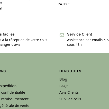
s
24,90
€
€
s faciles
Service Client
s à la réception de votre colis
Assistance par emails 5j
anger d'avis
sous 48h
ONS
LIENS UTILES
Blog
’expédition
FAQs
 confidentialité
Avis Clients
de remboursement
Suivi de colis
générale de vente