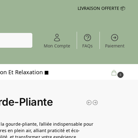
LIVRAISON OFFERTE 📦
Recherche
Mon Compte
FAQs
Paiement
on Et Relaxation
0,00
€
0
de-Pliante
la gourde-pliante, l’alliée indispensable pour
es en plein air, alliant praticité et éco-
lité, et transformez votre expérience