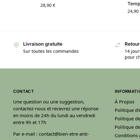
Temp
28,90
€
24,90
Livraison gratuite
Retour
Sur toutes les commandes
14 jour
pour ch
CONTACT
INFORMATI
Une question ou une suggestion,
À Propos
contactez-nous et recevrez une réponse
Politique d
en moins de 24h du lundi au vendredi
Politique de
entre 9h et 17h
Politique 
Par e-mail : contact@bien-etre-anti-
Conditions 