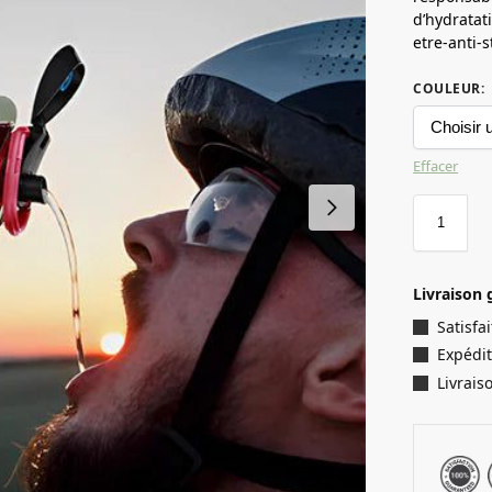
d’hydratat
etre-anti-s
COULEUR
:
Effacer
Livraison 
Satisf
Expédit
Livrais