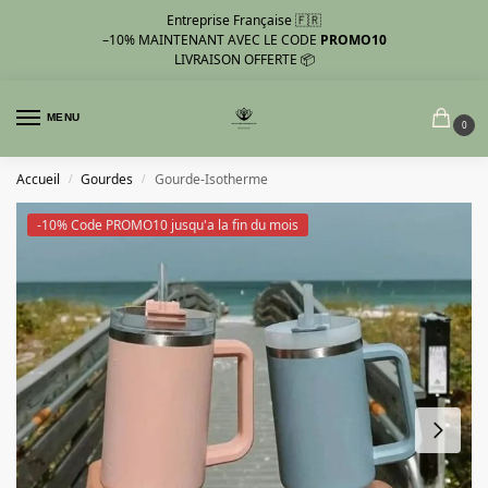
Entreprise Française 🇫🇷
–10%
MAINTENANT AVEC LE CODE
PROMO10
LIVRAISON OFFERTE 📦
MENU
0
Accueil
Gourdes
Gourde-Isotherme
/
/
-10% Code PROMO10 jusqu'a la fin du mois