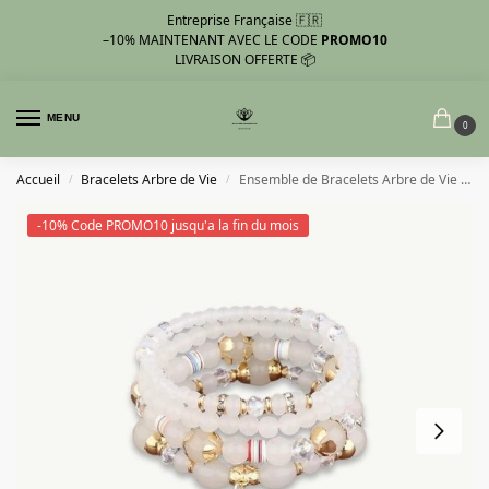
Entreprise Française 🇫🇷
–10%
MAINTENANT AVEC LE CODE
PROMO10
LIVRAISON OFFERTE 📦
MENU
0
Accueil
Bracelets Arbre de Vie
Ensemble de Bracelets Arbre de Vie pour Femmes
/
/
-10% Code PROMO10 jusqu'a la fin du mois