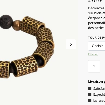
49,00
€
Découvrez 
sur bien-et
élégance e
personnali
des perles
TOUR DE P
Effacer
Livraison 
Satisf
Expédit
Livrais