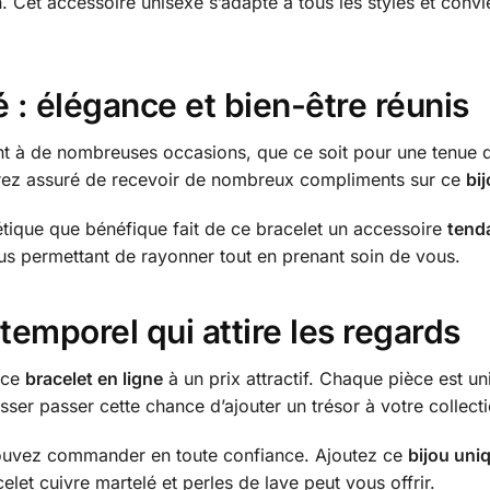
n. Cet accessoire unisexe s’adapte à tous les styles et conv
 : élégance et bien-être réunis
t à de nombreuses occasions, que ce soit pour une tenue d
erez assuré de recevoir de nombreux compliments sur ce
bij
étique que bénéfique fait de ce bracelet un accessoire
tend
us permettant de rayonner tout en prenant soin de vous.
temporel qui attire les regards
 ce
bracelet en ligne
à un prix attractif. Chaque pièce est uni
sser passer cette chance d’ajouter un trésor à votre collect
pouvez commander en toute confiance. Ajoutez ce
bijou uni
celet cuivre martelé et perles de lave peut vous offrir.