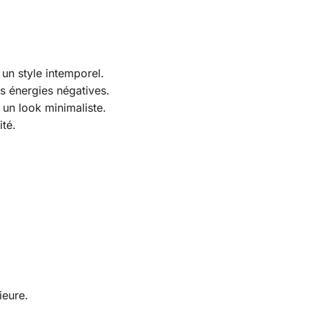
 un style intemporel.
es énergies négatives.
un look minimaliste.
ité.
ieure.