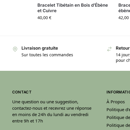
Bracelet Tibétain en Bois d’Ébène
Brace
et Cuivre
ébène
40,00
€
42,00
Livraison gratuite
Retour
Sur toutes les commandes
14 jour
pour ch
CONTACT
INFORMATI
Une question ou une suggestion,
À Propos
contactez-nous et recevrez une réponse
Politique d
en moins de 24h du lundi au vendredi
Politique de
entre 9h et 17h
Politique 