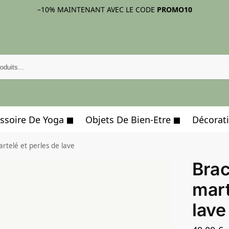
–10%
MAINTENANT AVEC LE CODE
PROMO10
ssoire De Yoga
Objets De Bien-Etre
Décorati
rtelé et perles de lave
Brac
mart
lave