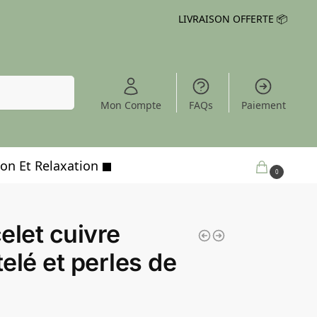
LIVRAISON OFFERTE 📦
Recherche
Mon Compte
FAQs
Paiement
on Et Relaxation
0,00
€
0
elet cuivre
elé et perles de