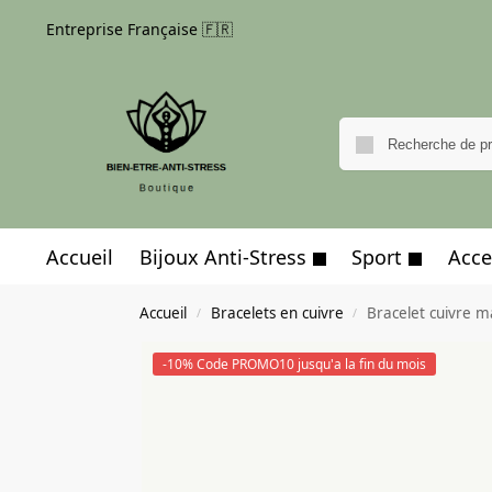
Entreprise Française 🇫🇷
Accueil
Bijoux Anti-Stress
Sport
Acce
Accueil
Bracelets en cuivre
Bracelet cuivre ma
/
/
-10% Code PROMO10 jusqu'a la fin du mois