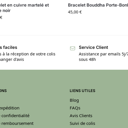
let en cuivre martelé et
Bracelet Bouddha Porte-Bon
 noir
45,00
€
€
s faciles
Service Client
s à la réception de votre colis
Assistance par emails 5j
anger d'avis
sous 48h
ONS
LIENS UTILES
Blog
’expédition
FAQs
 confidentialité
Avis Clients
de remboursement
Suivi de colis