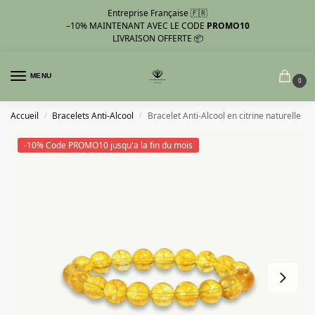
Entreprise Française 🇫🇷
–10%
MAINTENANT AVEC LE CODE
PROMO10
LIVRAISON OFFERTE 📦
MENU
0
Accueil
Bracelets Anti-Alcool
Bracelet Anti-Alcool en citrine naturelle
/
/
-10% Code PROMO10 jusqu'a la fin du mois