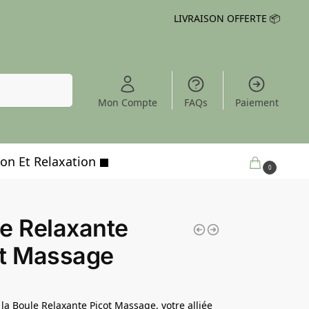
LIVRAISON OFFERTE 📦
Recherche
Mon Compte
FAQs
Paiement
on Et Relaxation
0,00
€
0
e Relaxante
ot Massage
la Boule Relaxante Picot Massage, votre alliée