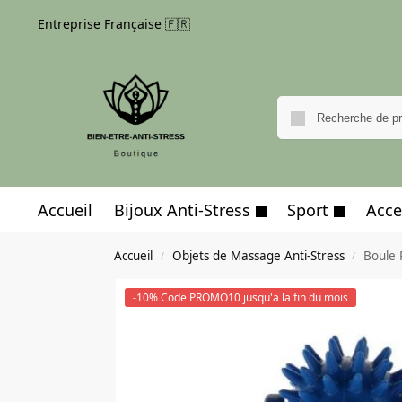
Entreprise Française 🇫🇷
Accueil
Bijoux Anti-Stress
Sport
Acce
Accueil
Objets de Massage Anti-Stress
Boule 
/
/
-10% Code PROMO10 jusqu'a la fin du mois