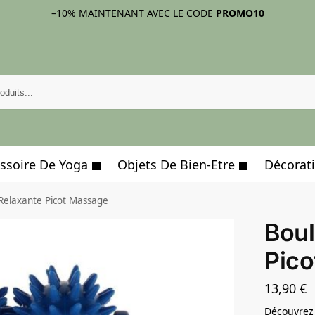
–10%
MAINTENANT AVEC LE CODE
PROMO10
ssoire De Yoga
Objets De Bien-Etre
Décorati
Relaxante Picot Massage
Boul
Pic
13,90
€
Découvrez 