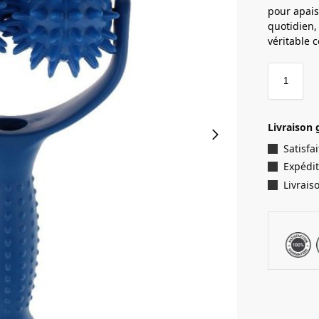
pour apais
quotidien,
véritable 
Livraison 
Satisf
Expédit
Livrais