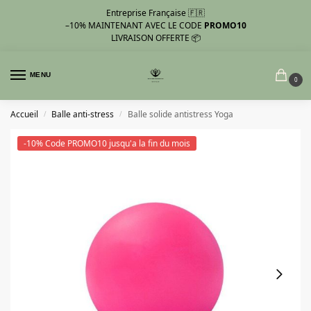
Entreprise Française 🇫🇷
–10%
MAINTENANT AVEC LE CODE
PROMO10
LIVRAISON OFFERTE 📦
MENU
0
Accueil
Balle anti-stress
Balle solide antistress Yoga
/
/
-10% Code PROMO10 jusqu'a la fin du mois