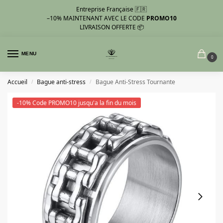
Entreprise Française 🇫🇷
–10%
MAINTENANT AVEC LE CODE
PROMO10
LIVRAISON OFFERTE 📦
MENU
0
Accueil
Bague anti-stress
Bague Anti-Stress Tournante
/
/
-10% Code PROMO10 jusqu'a la fin du mois