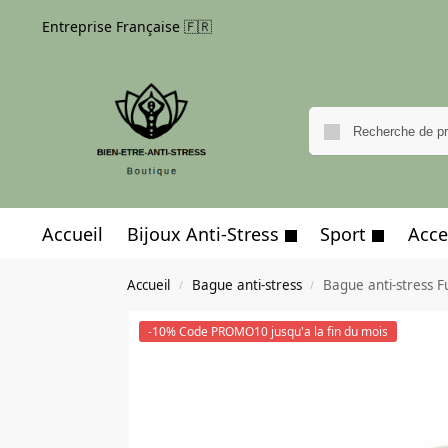
Entreprise Française 🇫🇷
Accueil
Bijoux Anti-Stress
Sport
Acce
Accueil
Bague anti-stress
Bague anti-stress F
/
/
-10% Code PROMO10 jusqu'a la fin du mois