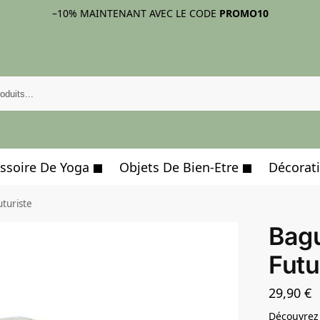
–10%
MAINTENANT AVEC LE CODE
PROMO10
ssoire De Yoga
Objets De Bien-Etre
Décorati
uturiste
Bagu
Futu
29,90
€
Découvrez 