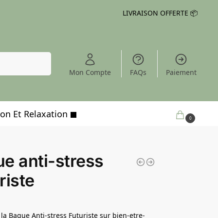
LIVRAISON OFFERTE 📦
Recherche
Mon Compte
FAQs
Paiement
on Et Relaxation
0,00
€
0
e anti-stress
riste
la Bague Anti-stress Futuriste sur bien-etre-