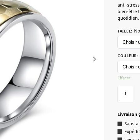
anti-stress
bien-être 
quotidien.
No
TAILLE
:
COULEUR
:
Effacer
Livraison 
Satisf
Expédit
Livrais